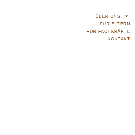
ÜBER UNS
FÜR ELTERN
FÜR FACHKRÄFTE
KONTAKT
Die drei Säulen 
der Pädagogik